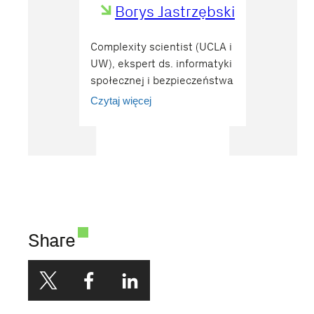
Borys Jastrzębski
Complexity scientist (UCLA i
UW), ekspert ds. informatyki
społecznej i bezpieczeństwa
informacyjnego,
Czytaj więcej
wykładowca Akademii
Leona Koźmińskiego
Share