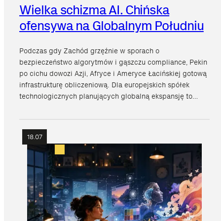
Wielka schizma AI. Chińska
ofensywa na Globalnym Południu
Podczas gdy Zachód grzęźnie w sporach o
bezpieczeństwo algorytmów i gąszczu compliance, Pekin
po cichu dowozi Azji, Afryce i Ameryce Łacińskiej gotową
infrastrukturę obliczeniową. Dla europejskich spółek
technologicznych planujących globalną ekspansję to…
18.07