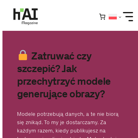
Przejdź
do
treści
Zatruwać czy
szczepić? Jak
przechytrzyć modele
generujące obrazy?
Modele potrzebują danych, a te nie biorą
się znikąd. To my je dostarczamy. Za
każdym razem, kiedy publikujesz na