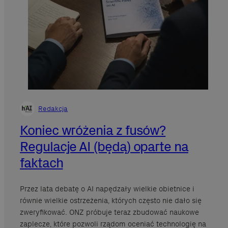
Redakcja
Koniec wróżenia z fusów?
Regulacje AI (będą) oparte na
faktach
Przez lata debatę o AI napędzały wielkie obietnice i
równie wielkie ostrzeżenia, których często nie dało się
zweryfikować. ONZ próbuje teraz zbudować naukowe
zaplecze, które pozwoli rządom oceniać technologię na