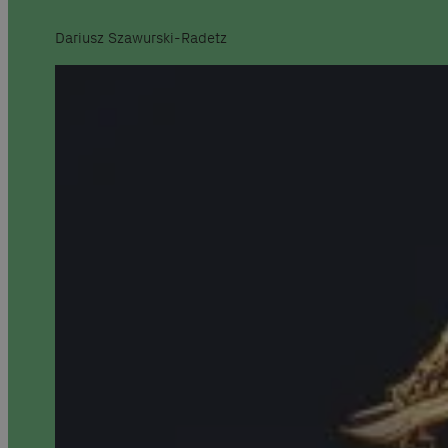
Dariusz Szawurski-Radetz