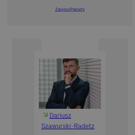
Zaloguj
Pakiety
Dariusz
Szawurski-Radetz