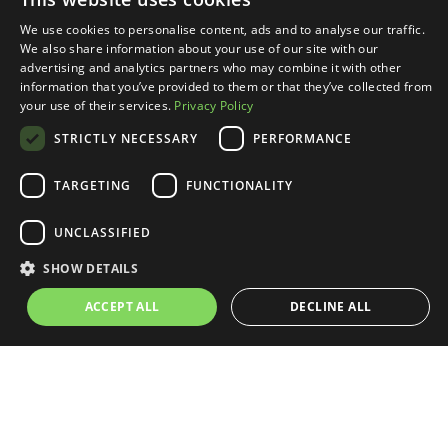
We use cookies to personalise content, ads and to analyse our traffic.
We also share information about your use of our site with our
advertising and analytics partners who may combine it with other
Krzysztof Mirończuk
information that you’ve provided to them or that they’ve collected from
your use of their services.
Privacy Policy
Rzeź kreatywnych przez AI: mit
STRICTLY NECESSARY
PERFORMANCE
czy fakt?
TARGETING
FUNCTIONALITY
Wokół wpływu sztucznej inteligencji na zawody
UNCLASSIFIED
kreatywne krążą sprzeczne dane: jedne raporty mówią o
realnych stratach, inne w ogóle ich nie potwierdzają.
SHOW DETAILS
Firmy i osoby na seniorskich stanowiskach zatrzymać
powinno jednak inne…
ACCEPT ALL
DECLINE ALL