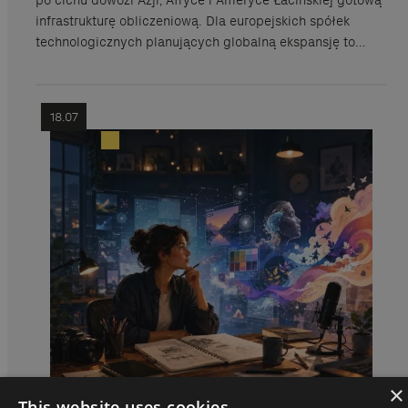
po cichu dowozi Azji, Afryce i Ameryce Łacińskiej gotową
infrastrukturę obliczeniową. Dla europejskich spółek
technologicznych planujących globalną ekspansję to…
18.07
×
This website uses cookies