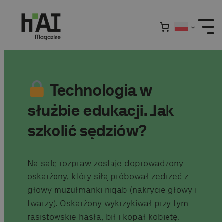
Przejdź
do
treści
Technologia w
służbie edukacji. Jak
szkolić sędziów?
Na salę rozpraw zostaje doprowadzony
oskarżony, który siłą próbował zedrzeć z
głowy muzułmanki niqab (nakrycie głowy i
twarzy). Oskarżony wykrzykiwał przy tym
rasistowskie hasła, bił i kopał kobietę.