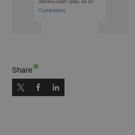
zakresu kadr i płac, na co
dzień testuje możliwości AI,
Czytaj więcej
a w szczególności jej
zastosowanie w działach
HR, entuzjastka narzędzi AI.
Share