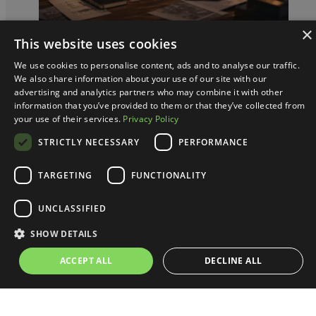
×
This website uses cookies
We use cookies to personalise content, ads and to analyse our traffic.
We also share information about your use of our site with our
Krzysztof Mirończuk
advertising and analytics partners who may combine it with other
information that you’ve provided to them or that they’ve collected from
Rzeź kreatywnych przez AI: mit
your use of their services.
Privacy Policy
czy fakt?
STRICTLY NECESSARY
PERFORMANCE
Wokół wpływu sztucznej inteligencji na zawody
TARGETING
FUNCTIONALITY
kreatywne krążą sprzeczne dane: jedne raporty mówią o
realnych stratach, inne w ogóle ich nie potwierdzają.
UNCLASSIFIED
Firmy i osoby na seniorskich stanowiskach zatrzymać
SHOW DETAILS
powinno jednak inne…
ACCEPT ALL
DECLINE ALL