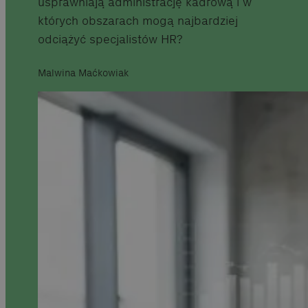
usprawniają administrację kadrową i w
których obszarach mogą najbardziej
odciążyć specjalistów HR?
Malwina Maćkowiak