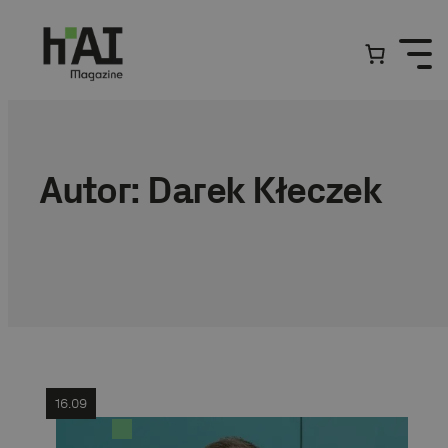
Przejdź
do
treści
Autor:
Darek Kłeczek
16.09