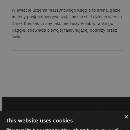
W świecie uczenia maszynowego Kaggle to arena, gdzie
miliony pasjonatów rywalizują, ucząc się i dzieląc wiedzą.
Darek Kłeczek, znany jako pierwszy Polak w rankingu
Kaggle, opowiada o swojej fascynującej podróży przez
świat…
Magazyn jest częścią ekosystemu:
×
This website uses cookies
We use cookies to personalise content, ads and to analyse our traffic.