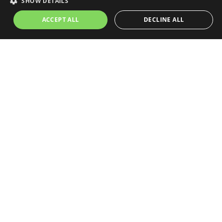
SHOW DETAILS
garstka korporacji: Apple, Microsoft, Google,…
ACCEPT ALL
DECLINE ALL
Magazyn jest częścią ekosystemu: