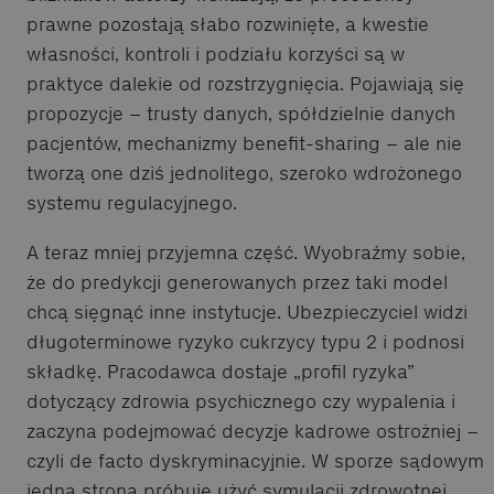
prawne pozostają słabo rozwinięte, a kwestie
własności, kontroli i podziału korzyści są w
praktyce dalekie od rozstrzygnięcia. Pojawiają się
propozycje – trusty danych, spółdzielnie danych
pacjentów, mechanizmy benefit-sharing – ale nie
tworzą one dziś jednolitego, szeroko wdrożonego
systemu regulacyjnego.
A teraz mniej przyjemna część. Wyobraźmy sobie,
że do predykcji generowanych przez taki model
chcą sięgnąć inne instytucje. Ubezpieczyciel widzi
długoterminowe ryzyko cukrzycy typu 2 i podnosi
składkę. Pracodawca dostaje „profil ryzyka”
dotyczący zdrowia psychicznego czy wypalenia i
zaczyna podejmować decyzje kadrowe ostrożniej –
czyli de facto dyskryminacyjnie. W sporze sądowym
jedna strona próbuje użyć symulacji zdrowotnej