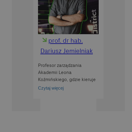
prof. dr hab.
Dariusz Jemielniak
Profesor zarządzania
Akademii Leona
Koźmińskiego, gdzie kieruje
katedrą MINDS
Czytaj więcej
(Management in Networked
and Digital Societies).
Pracuje też jako faculty
associate w Berkman-Klein
Center for Internet and
Society na Harvardzie.