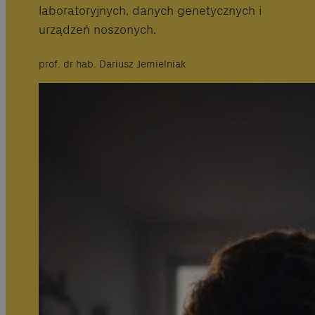
laboratoryjnych, danych genetycznych i
urządzeń noszonych.
prof. dr hab. Dariusz Jemielniak