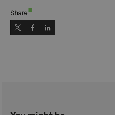
Wiceprezes Polskiej
Akademii Nauk. Członek
Share
Rady Programowej
CampusAI.