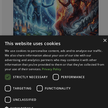
×
This website uses cookies
We use cookies to personalise content, ads and to analyse our traffic.
We also share information about your use of our site with our
prof. dr hab. Dariusz Jemielniak
advertising and analytics partners who may combine it with other
information that you’ve provided to them or that they’ve collected from
Mythos kontra logos, czyli o
your use of their services.
Privacy Policy
strachu i sierpie
STRICTLY NECESSARY
PERFORMANCE
TARGETING
FUNCTIONALITY
Anthropic ogłosił siódmego kwietnia coś osobliwego.
Nowy model AI o nazwie Mythos jest podobno tak
UNCLASSIFIED
niebezpieczny, że firma nie zdecydowała się go
publicznie udostępnić. Dostęp otrzymuje wybrana