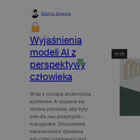
Sabina Sujecka
Wyjaśnienia
modeli AI z
16.09
perspektywy
człowieka
Wraz z rosnącą złożonością
systemów AI pojawia się
istotna potrzeba, aby były
one dla nas przejrzyste i
wiarygodne. Zrozumienie
mechanizmów działania
sztucznej inteligencji jest