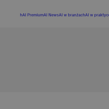
hAI Premium
AI News
AI w branżach
AI w praktyc