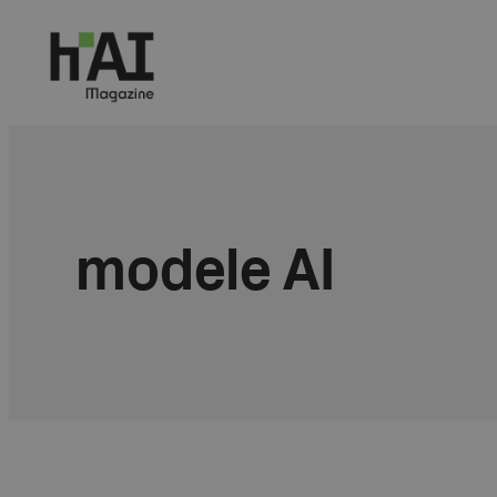
Przejdź
do
treści
modele AI