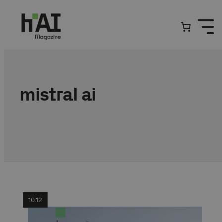
Przejdź
do
treści
mistral ai
10.12