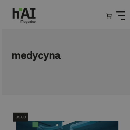
Przejdź
do
treści
medycyna
03.03