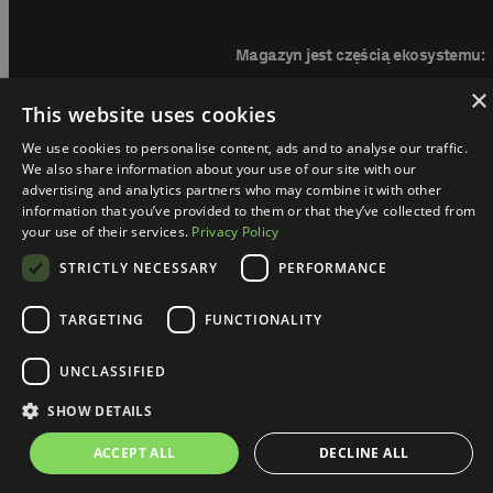
Magazyn jest częścią ekosystemu:
×
This website uses cookies
We use cookies to personalise content, ads and to analyse our traffic.
We also share information about your use of our site with our
advertising and analytics partners who may combine it with other
information that you’ve provided to them or that they’ve collected from
your use of their services.
Privacy Policy
STRICTLY NECESSARY
PERFORMANCE
TARGETING
FUNCTIONALITY
hAI Magazine @ 2024. All rights reserved.
UNCLASSIFIED
Regulamin
Polityka prywatności
SHOW DETAILS
ACCEPT ALL
DECLINE ALL