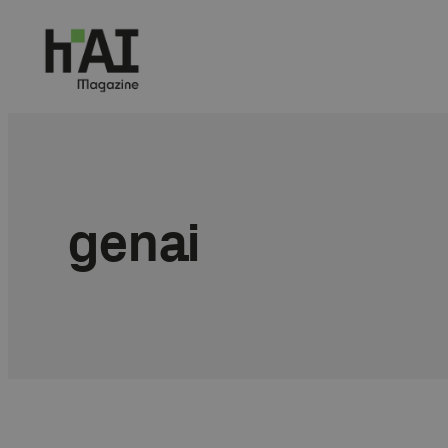
Przejdź
do
treści
genai