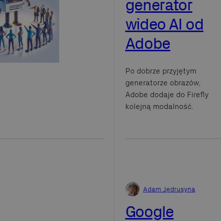
generator
wideo AI od
Adobe
Po dobrze przyjętym
generatorze obrazów,
Adobe dodaje do Firefly
kolejną modalność.
Adam Jędrusyna
Google