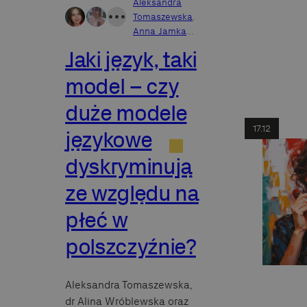
Aleksandra
•
•
•
Tomaszewska
,
Anna Jamka
…
Jaki język, taki
model – czy
duże modele
17.12
językowe
dyskryminują
ze względu na
płeć w
polszczyźnie?
Aleksandra Tomaszewska,
dr Alina Wróblewska oraz