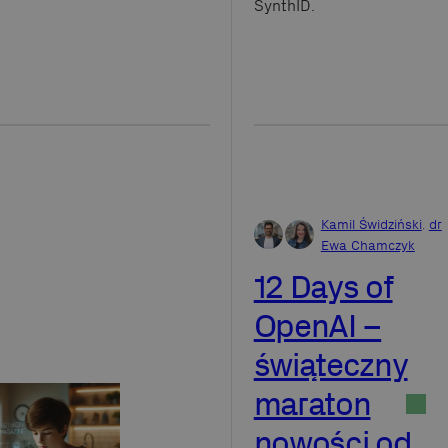
SynthID.
Kamil Świdziński
,
dr
Ewa Chamczyk
12 Days of
OpenAI –
świąteczny
maraton
nowości od