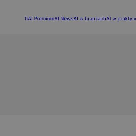
hAI Premium
AI News
AI w branżach
AI w praktyc