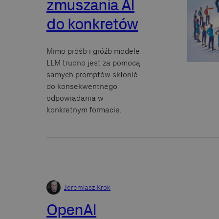
zmuszania AI
do konkretów
Mimo próśb i gróźb modele
LLM trudno jest za pomocą
samych promptów skłonić
do konsekwentnego
odpowiadania w
konkretnym formacie.
Jeremiasz Krok
OpenAI