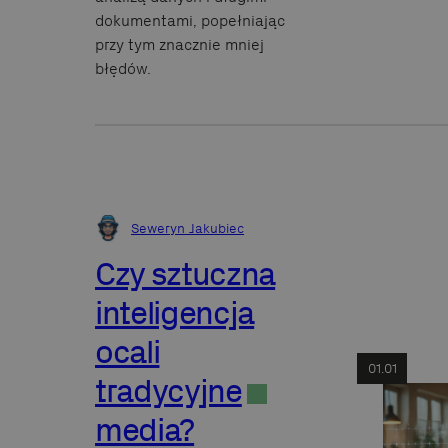
dokumentami, popełniając
przy tym znacznie mniej
błędów.
Seweryn Jakubiec
Czy sztuczna
inteligencja
ocali
01.01
tradycyjne
media?