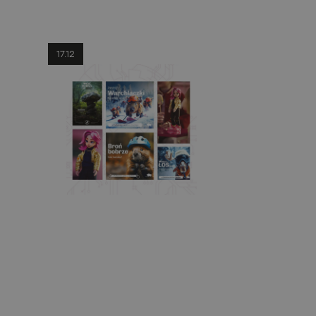
17.12
e