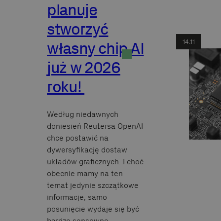
planuje
stworzyć
14.11
własny chip AI
już w 2026
roku!
Według niedawnych
doniesień Reutersa OpenAI
chce postawić na
dywersyfikację dostaw
układów graficznych. I choć
obecnie mamy na ten
temat jedynie szczątkowe
informacje, samo
posunięcie wydaje się być
bardzo sensowne.