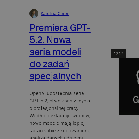
Karolina Ceroń
Premiera GPT-
5.2. Nowa
seria modeli
12.12
do zadań
specjalnych
OpenAI udostępnia serię
GPT-5.2, stworzoną z myślą
o profesjonalnej pracy.
Według deklaracji twórców,
nowe modele mają lepiej
radzić sobie z kodowaniem,
analizą danych i długimi