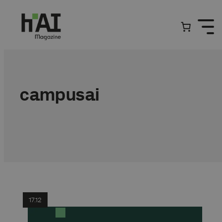
Przejdź
do
treści
campusai
17.12