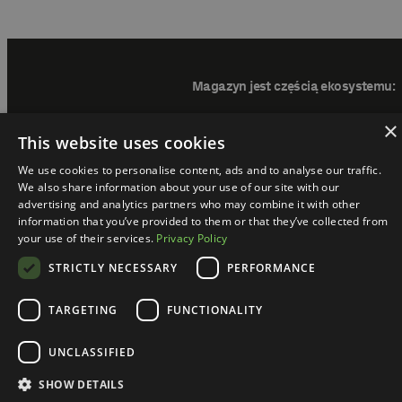
Magazyn jest częścią ekosystemu:
×
This website uses cookies
We use cookies to personalise content, ads and to analyse our traffic.
We also share information about your use of our site with our
advertising and analytics partners who may combine it with other
information that you’ve provided to them or that they’ve collected from
your use of their services.
Privacy Policy
STRICTLY NECESSARY
PERFORMANCE
TARGETING
FUNCTIONALITY
hAI Magazine @ 2024. All rights reserved.
Regulamin
Polityka prywatności
UNCLASSIFIED
SHOW DETAILS