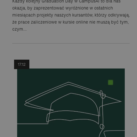
Każdy kolejny Graduation Day w CampusAI to dla nas
okazja, by zaprezentować wyróżnione w ostatnich
miesiącach projekty naszych kursantów, którzy odkrywają,
że prace zaliczeniowe w kursie online nie muszą być tym,
czym…
17.12