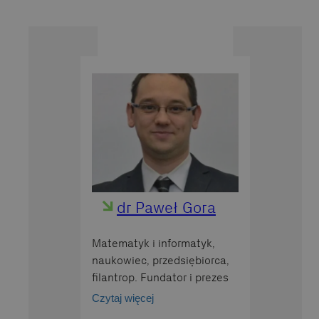
dr Paweł Gora
Matematyk i informatyk,
naukowiec, przedsiębiorca,
filantrop. Fundator i prezes
Fundacji Quantum AI, w
Czytaj więcej
ramach której zajmuje się