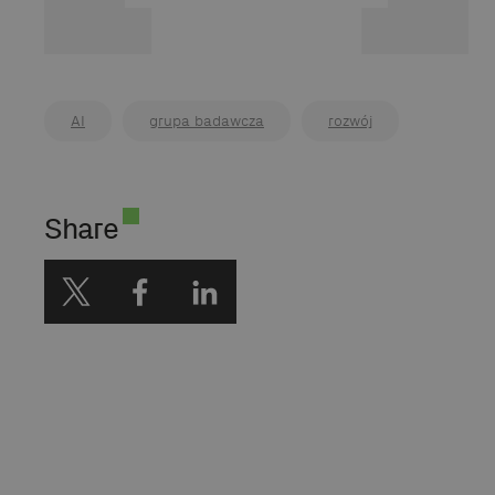
wspieraniem edukacji i
badań w obszarze nowych
technologii.
AI
grupa badawcza
rozwój
Share