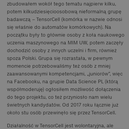
zbudowałem wokół tego tematu najpierw kilku,
potem kilkudziesięcioosobową nieformalną grupę
badawczą – TensorCell (komórka w nazwie odnosi
się właśnie do automatów komórkowych). Na
początku były to głównie osoby z koła naukowego
uczenia maszynowego na MIM UW, potem zaczęły
dochodzić osoby z innych uczelni i firm, również
spoza Polski. Grupa się rozrastała, w pewnym
momencie potrzebowaliśmy też osób z mniej
zaawansowanymi kompetencjami, „juniorów”, więc
na Facebooku, na grupie Data Science PL (którą
współmoderuję) ogłosiłem możliwość dołączenia
do tego projektu, co też przyniosło nam wielu
świetnych kandydatów. Od 2017 roku łącznie już
około stu osób przewinęło się przez TensorCell.
Działalność w TensorCell jest wolontaryjna, ale