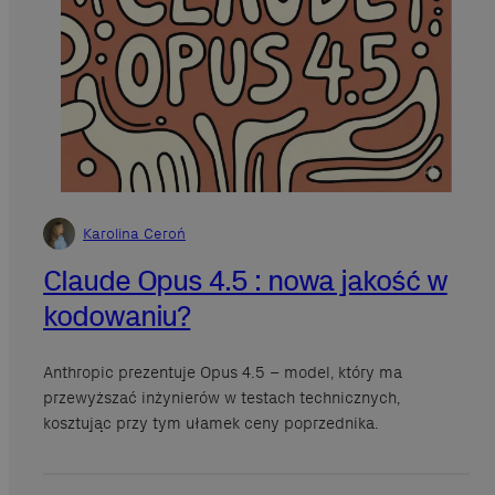
Karolina Ceroń
Claude Opus 4.5 : nowa jakość w
kodowaniu?
Anthropic prezentuje Opus 4.5 – model, który ma
×
This website uses cookies
przewyższać inżynierów w testach technicznych,
kosztując przy tym ułamek ceny poprzednika.
We use cookies to personalise content, ads and to analyse our traffic.
We also share information about your use of our site with our
advertising and analytics partners who may combine it with other
information that you’ve provided to them or that they’ve collected from