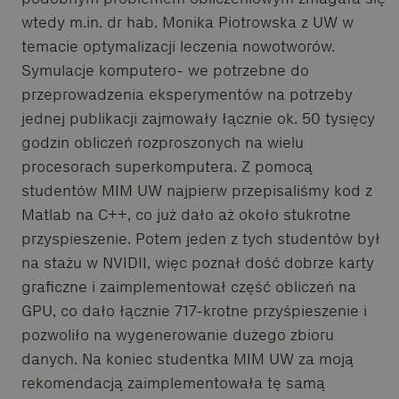
wtedy m.in. dr hab. Monika Piotrowska z UW w
temacie optymalizacji leczenia nowotworów.
Symulacje komputero- we potrzebne do
przeprowadzenia eksperymentów na potrzeby
jednej publikacji zajmowały łącznie ok. 50 tysięcy
godzin obliczeń rozproszonych na wielu
procesorach superkomputera. Z pomocą
studentów MIM UW najpierw przepisaliśmy kod z
Matlab na C++, co już dało aż około stukrotne
przyspieszenie. Potem jeden z tych studentów był
na stażu w NVIDII, więc poznał dość dobrze karty
graficzne i zaimplementował część obliczeń na
GPU, co dało łącznie 717-krotne przyśpieszenie i
pozwoliło na wygenerowanie dużego zbioru
danych. Na koniec studentka MIM UW za moją
rekomendacją zaimplementowała tę samą