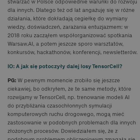
stwarzać w Polsce odpowiednie warunki do rozwoju
dla innych. Dlatego też od lat angażuję się w różne
działania, które dokładają cegiełkę do wymiany
wiedzy, doświadczeń, zarażania entuzjazmem: w
2018 roku zacząłem współorganizować spotkania
Warsaw.AI, a potem jeszcze sporo warsztatów,
konkursów, hackathonów, konferencji, newsletterów.
IO: A jak się potoczyły dalej losy TensorCell?
PG:
W pewnym momencie zrobiło się jeszcze
ciekawiej, bo odkryłem, że te same metody, które
rozwijamy w TensorCell, np. trenowanie modeli AI
do przybliżania czasochłonnych symulacji
komputerowych ruchu drogowego, mogą mieć
zastosowanie w podobnych problemach dla innych
złożonych procesów. Dowiedziałem się, że z
podobnym problemem obliczeniowym zmagała się