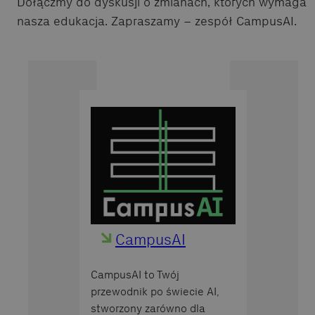
Dołączmy do dyskusji o zmianach, których wymaga
nasza edukacja. Zapraszamy – zespół CampusAI.
CampusAI
CampusAI to Twój
przewodnik po świecie AI,
stworzony zarówno dla