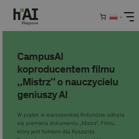
Przejdź
do
treści
CampusAI
koproducentem filmu
„Mistrz” o nauczycielu
geniuszy AI
W piątek w warszawskiej Rotundzie odbyła
się premiera dokumentu „Mistrz”. Filmu,
który jest hołdem dla Ryszarda