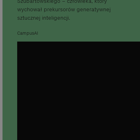
Szubartowskiego – człowieka, który
wychował prekursorów generatywnej
sztucznej inteligencji.
CampusAI