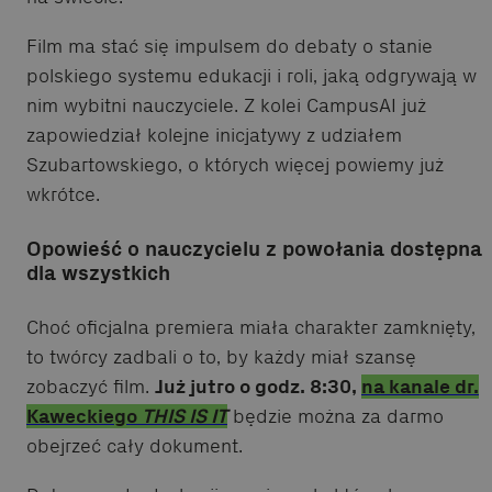
Film ma stać się impulsem do debaty o stanie
polskiego systemu edukacji i roli, jaką odgrywają w
nim wybitni nauczyciele. Z kolei CampusAI już
zapowiedział kolejne inicjatywy z udziałem
Szubartowskiego, o których więcej powiemy już
wkrótce.
Opowieść o nauczycielu z powołania dostępna
dla wszystkich
Choć oficjalna premiera miała charakter zamknięty,
to twórcy zadbali o to, by każdy miał szansę
zobaczyć film.
Już jutro o godz. 8:30,
na kanale dr.
Kaweckiego
THIS IS IT
będzie można za darmo
obejrzeć cały dokument.