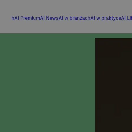
hAI Premium
AI News
AI w branżach
AI w praktyce
AI Li