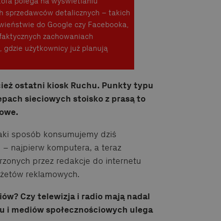
tóra polega na wyświetlaniu
h sprzedawców detalicznych – takich
iwieństwie do Google czy Facebooka,
o faktycznych zachowaniach
 gdzie użytkownicy już planują
ież ostatni kiosk Ruchu. Punkty typu
lepach sieciowych stoisko z prasą to
mowe.
 jaki sposób konsumujemy dziś
n – najpierw komputera, a teraz
orzonych przez redakcje do internetu
dżetów reklamowych.
w? Czy telewizja i radio mają nadal
etu i mediów społecznościowych ulega