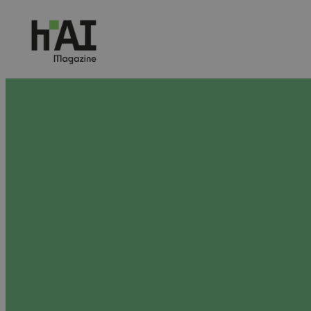
Przejdź
do
treści