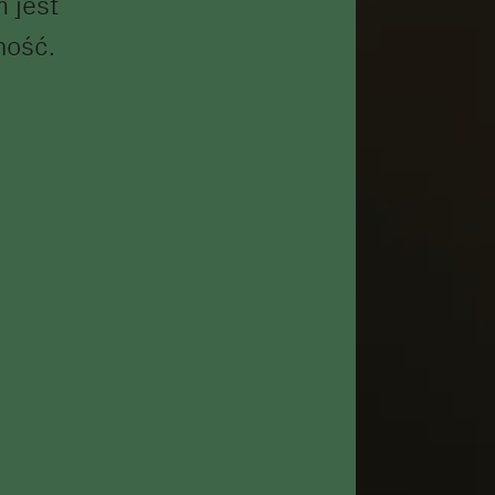
 jest
ność.