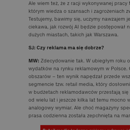
Ale wiem też, że z racji wykonywanej pracy
którym wiedza o szansach i zagrożeniach zw
Testujemy, bawimy się, uczymy nawzajem je
ciekawa, jak rozwój AI będzie postępował ni
dużych miastach, takich jak Warszawa.
SJ: Czy reklama ma się dobrze?
MW:
Zdecydowanie tak. W ubiegłym roku o
wydatków na rynku reklamowym w Polsce. O
obszarów – ten wynik napędzał przede ws
segmencie tzw. retail media, który dosłowni
w budżetach reklamodawców przestają się li
od wielu lat i jeszcze kilka lat temu mocno 
analogowy wymiar. Ale choć magazyny specja
prasa codzienna została zepchnięta na mar