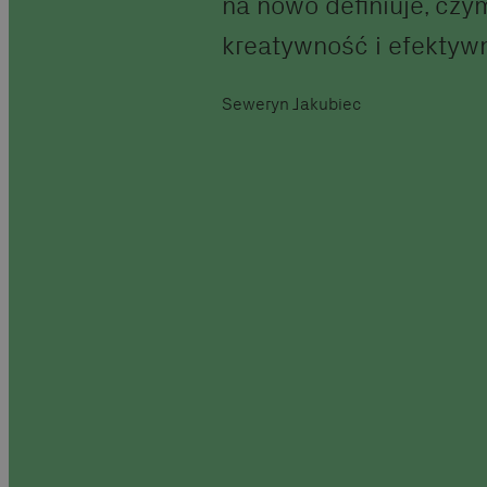
na nowo definiuje, czym
kreatywność i efektyw
Seweryn Jakubiec