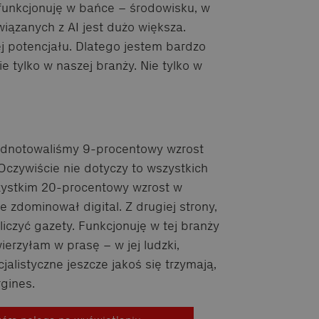
 funkcjonuję w bańce – środowisku, w
iązanych z AI jest dużo większa.
j potencjału. Dlatego jestem bardzo
e tylko w naszej branży. Nie tylko w
dnotowaliśmy 9-procentowy wzrost
czywiście nie dotyczy to wszystkich
zystkim 20-procentowy wzrost w
e zdominował digital. Z drugiej strony,
czyć gazety. Funkcjonuję w tej branży
wierzyłam w prasę – w jej ludzki,
listyczne jeszcze jakoś się trzymają,
gines.