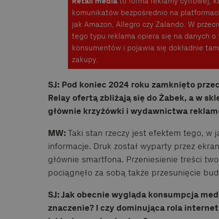
Retail media
to forma reklamy cyfrowej, k
komunikatów bezpośrednio na platformac
jak Amazon, Allegro czy Zalando. W przec
tego typu reklama opiera się na danych 
konsumentów i pojawia się dokładnie tam,
zakupy.
SJ: Pod koniec 2024 roku zamknięto przec
Relay ofertą zbliżają się do Żabek, a w sk
głównie krzyżówki i wydawnictwa rekla
MW:
Taki stan rzeczy jest efektem tego, w
informacje. Druk został wyparty przez ekra
głównie smartfona. Przeniesienie treści tw
pociągnęło za sobą także przesunięcie bu
SJ: Jak obecnie wygląda konsumpcja medió
znaczenie? I czy dominująca rola intern