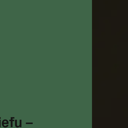
iefu –