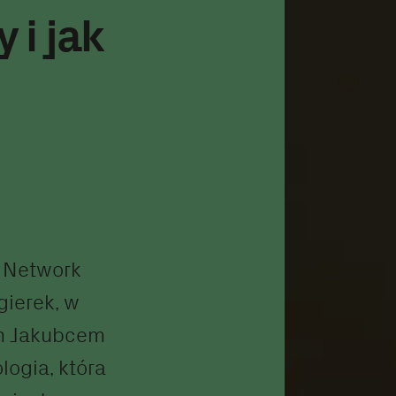
 i jak
 Network
gierek, w
m Jakubcem
logia, która