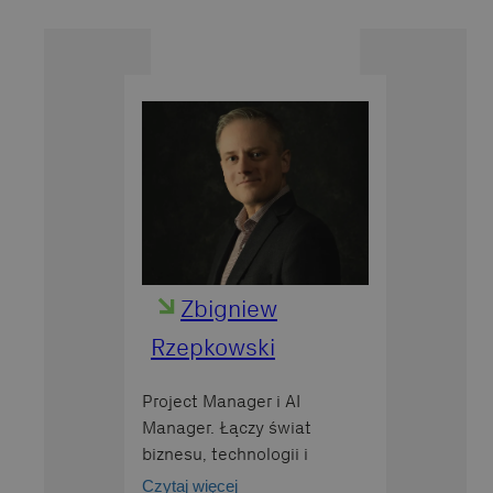
Zbigniew
Rzepkowski
Project Manager i AI
Manager. Łączy świat
biznesu, technologii i
humanistyki. Pisze o
Czytaj więcej