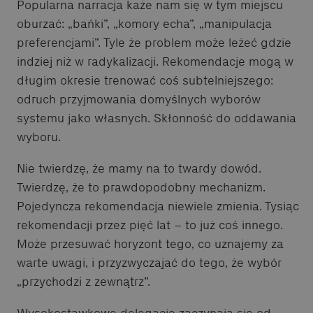
Popularna narracja każe nam się w tym miejscu
oburzać: „bańki”, „komory echa”, „manipulacja
preferencjami”. Tyle że problem może leżeć gdzie
indziej niż w radykalizacji. Rekomendacje mogą w
długim okresie trenować coś subtelniejszego:
odruch przyjmowania domyślnych wyborów
systemu jako własnych. Skłonność do oddawania
wyboru.
Nie twierdzę, że mamy na to twardy dowód.
Twierdzę, że to prawdopodobny mechanizm.
Pojedyncza rekomendacja niewiele zmienia. Tysiąc
rekomendacji przez pięć lat – to już coś innego.
Może przesuwać horyzont tego, co uznajemy za
warte uwagi, i przyzwyczajać do tego, że wybór
„przychodzi z zewnątrz”.
Wysokostawkowe delegacje zaczynają się od