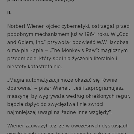
II.
Norbert Wiener, ojciec cybernetyki, ostrzegał przed
podobnym mechanizmem już w 1964 roku. W „God
and Golem, Inc.” przywołał opowieść W.W. Jacobsa
o małpiej łapie – „The Monkey’s Paw”: magicznym
przedmiocie, który spełnia życzenia literalnie i
niestety katastrofalnie.
„Magia automatyzacji może okazać się równie
dosłowna” – pisał Wiener. „Jeśli zaprogramujesz
maszynę, by wygrywała według określonych reguł,
będzie dążyć do zwycięstwa i nie zwróci
najmniejszej uwagi na żadne inne względy”.
Wiener zauważył też, że w ówczesnych dyskusjach
wojskowych pojawiały się pomysły wykorzystania