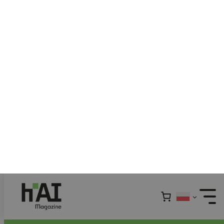
Przejdź
do
treści
Ostatni wybór, którego
dokonasz
Nie ma jednego momentu, w którym
oddajemy kontrolę maszynom. Jest raczej
seria drobnych decyzji, które z czasem
tworzą proces trudny do zatrzymania. I
właśnie w takich mikrodecyzjach może kryć
się największe ryzyko.