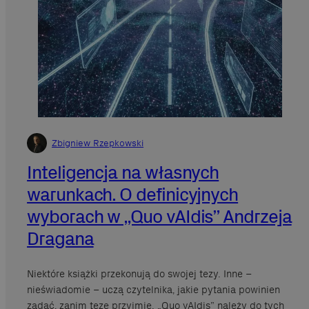
Zbigniew Rzepkowski
Inteligencja na własnych
warunkach. O definicyjnych
wyborach w „Quo vAIdis” Andrzeja
Dragana
Niektóre książki przekonują do swojej tezy. Inne –
nieświadomie – uczą czytelnika, jakie pytania powinien
zadać, zanim tezę przyjmie. „Quo vAIdis” należy do tych