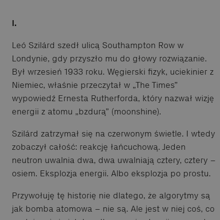
I.
Leó Szilárd szedł ulicą Southampton Row w
Londynie, gdy przyszło mu do głowy rozwiązanie.
Był wrzesień 1933 roku. Węgierski fizyk, uciekinier z
Niemiec, właśnie przeczytał w „The Times”
wypowiedź Ernesta Rutherforda, który nazwał wizję
energii z atomu „bzdurą” (moonshine).
Szilárd zatrzymał się na czerwonym świetle. I wtedy
zobaczył całość: reakcję łańcuchową. Jeden
neutron uwalnia dwa, dwa uwalniają cztery, cztery –
osiem. Eksplozja energii. Albo eksplozja po prostu.
Przywołuję tę historię nie dlatego, że algorytmy są
jak bomba atomowa – nie są. Ale jest w niej coś, co