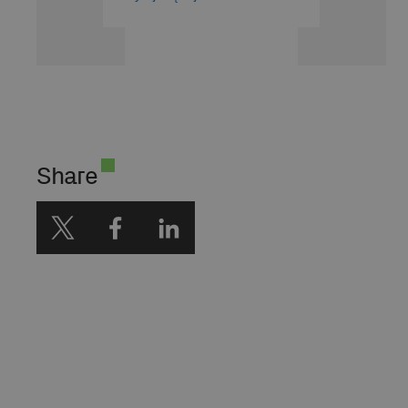
sztucznej inteligencji z
perspektywy praktyka i
obserwatora przemian – o
etyce, geopolityce i wpływie
AI na człowieka. W swoich
tekstach szuka równowagi
między innowacją a
odpowiedzialnością.
Share