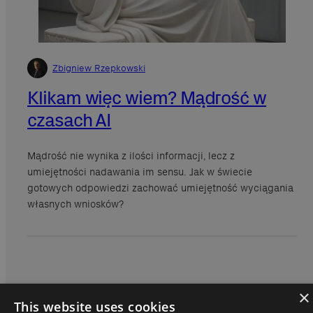
×
This website uses cookies
Zbigniew Rzepkowski
We use cookies to personalise content, ads and to analyse our traffic.
Klikam więc wiem? Mądrość w
We also share information about your use of our site with our
advertising and analytics partners who may combine it with other
czasach AI
information that you’ve provided to them or that they’ve collected from
your use of their services.
Privacy Policy
Mądrość nie wynika z ilości informacji, lecz z
STRICTLY NECESSARY
PERFORMANCE
umiejętności nadawania im sensu. Jak w świecie
gotowych odpowiedzi zachować umiejętność wyciągania
TARGETING
FUNCTIONALITY
własnych wniosków?
UNCLASSIFIED
SHOW DETAILS
ACCEPT ALL
DECLINE ALL