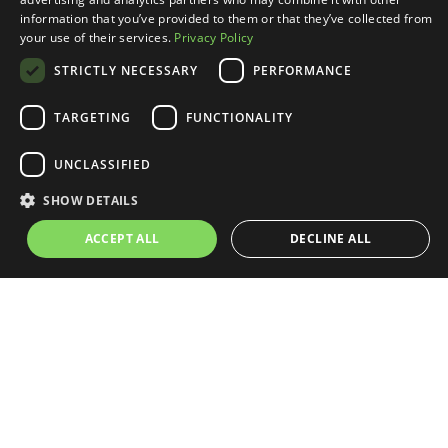
czy fakt?
information that you’ve provided to them or that they’ve collected from
your use of their services.
Privacy Policy
STRICTLY NECESSARY
PERFORMANCE
Wokół wpływu sztucznej inteligencji na zawody
kreatywne krążą sprzeczne dane: jedne raporty mówią o
TARGETING
FUNCTIONALITY
realnych stratach, inne w ogóle ich nie potwierdzają.
Firmy i osoby na seniorskich stanowiskach zatrzymać
UNCLASSIFIED
powinno jednak inne…
SHOW DETAILS
ACCEPT ALL
DECLINE ALL
Magazyn jest częścią ekosystemu: