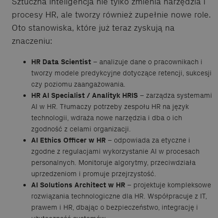
Sztuczna inteligencja nie tylko zmienia narzędzia i
procesy HR, ale tworzy również zupełnie nowe role.
Oto stanowiska, które już teraz zyskują na
znaczeniu:
HR Data Scientist
– analizuje dane o pracownikach i
tworzy modele predykcyjne dotyczące retencji, sukcesji
czy poziomu zaangażowania.
HR AI Specialist / Analityk HRIS
– zarządza systemami
AI w HR. Tłumaczy potrzeby zespołu HR na język
technologii, wdraża nowe narzędzia i dba o ich
zgodność z celami organizacji.
AI Ethics Officer w HR
– odpowiada za etyczne i
zgodne z regulacjami wykorzystanie AI w procesach
personalnych. Monitoruje algorytmy, przeciwdziała
uprzedzeniom i promuje przejrzystość.
AI Solutions Architect w HR
– projektuje kompleksowe
rozwiązania technologiczne dla HR. Współpracuje z IT,
prawem i HR, dbając o bezpieczeństwo, integrację i