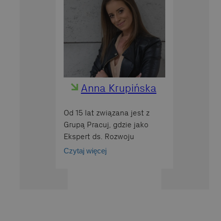
Anna Krupińska
Od 15 lat związana jest z
Grupą Pracuj, gdzie jako
Ekspert ds. Rozwoju
Sprzedaży wspiera firmy w
Czytaj więcej
optymalizacji procesów
rekrutacyjnych i wdrażaniu
innowacyjnych rozwiązań.
Pasjonuje się sztuczną
inteligencją, łącząc
praktyczną wiedzę z