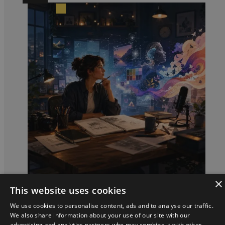
×
This website uses cookies
Krzysztof Mirończuk
We use cookies to personalise content, ads and to analyse our traffic.
We also share information about your use of our site with our
Rzeź kreatywnych przez AI: mit
advertising and analytics partners who may combine it with other