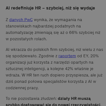
AI redefiniuje HR – szybciej, niż się wydaje
Z
danych PwC
wynika, że wymagania na
stanowiskach najbardziej podatnych na
automatyzację zmieniają się aż o 66% szybciej niż
w pozostałych rolach.
AI wkracza do polskich firm szybciej, niż wielu z nas
się spodziewało. Zgodnie z
raportem
od EY, 20%
organizacji już korzysta z narzędzi opartych na
sztucznej inteligencji, a kolejne 42% właśnie je
wdraża. W HR ten ruch dopiero przyspiesza, ale już
dziś ponad połowa specjalistów korzysta z AI w
codziennej pracy.
To nie pozostawia złudzeń:
działy HR muszą
szybko dostosować się do nowej rzeczywistości
.