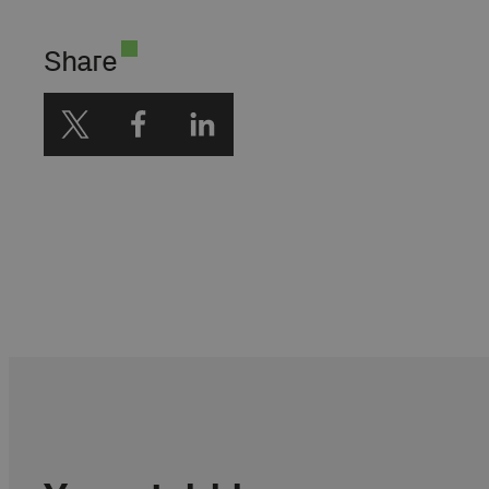
najnowszymi trendami
technologicznymi. Aktywnie
Share
dzieli się doświadczeniem w
zakresie AI, pomagając
partnerom biznesowym i
współpracownikom
wykorzystywać potencjał
nowoczesnych narzędzi.